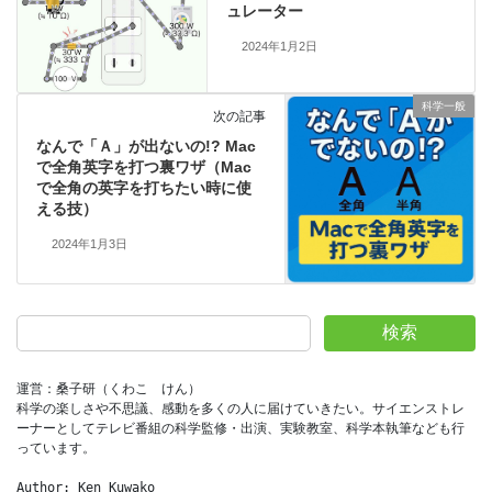
ュレーター
2024年1月2日
科学一般
次の記事
なんで「Ａ」が出ないの!? Mac
で全角英字を打つ裏ワザ（Mac
で全角の英字を打ちたい時に使
える技）
2024年1月3日
検索
運営：桑子研（くわこ　けん）
科学の楽しさや不思議、感動を多くの人に届けていきたい。サイエンストレ
ーナーとしてテレビ番組の科学監修・出演、実験教室、科学本執筆なども行
っています。
Author: Ken Kuwako