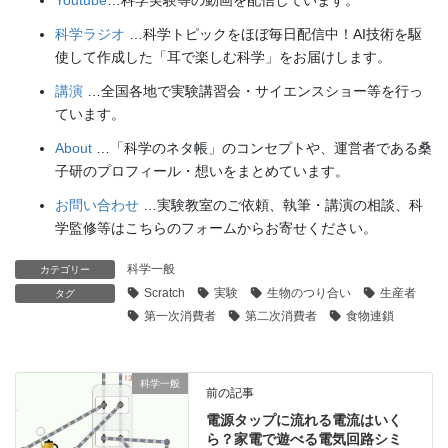
科学ラジオ
…科学トピックをほぼ毎日配信中！AI技術を駆
使して作成した「耳で楽しむ科学」をお届けします。
講演
…全国各地で実験講習会・サイエンスショー等を行っ
ています。
About
…「科学のネタ帳」のコンセプトや、運営者である桑
子研のプロフィール・想いをまとめています。
お問い合わせ
…実験教室のご依頼、執筆・講演の相談、科
学監修等はこちらのフォームからお寄せください。
科学一般
カテゴリー
Scratch
実験
生物のつり合い
生産者
タグ
第一次消費者
第二次消費者
食物連鎖
科学一般
前の記事
電源タップに流れる電流はいく
ら？家電で遊べる電気回路シミ