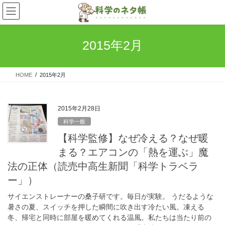
コ
ナ
ン
ビ
テ
ゲ
ン
ー
2015年2月
ツ
シ
へ
ョ
ス
ン
HOME
2015年2月
キ
に
ッ
移
プ
動
2015年2月28日
科学一般
【科学監修】なぜ冷える？なぜ暖
まる？エアコンの「熱を運ぶ」魔
法の正体（読売中高生新聞「科学トラベラ
ー」）
サイエンストレーナーの桑子研です。毎日が実験。 うだるような
暑さの夏、スイッチを押した瞬間に吹き出す冷たい風。凍える
冬、帰宅と同時に部屋を暖めてくれる温風。私たちは当たり前の