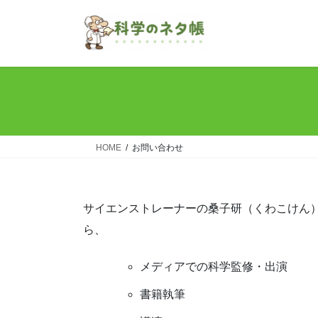
コ
ナ
ン
ビ
テ
ゲ
ン
ー
ツ
シ
へ
ョ
ス
ン
キ
に
ッ
移
HOME
お問い合わせ
プ
動
サイエンストレーナーの桑子研（くわこけん
ら、
メディアでの科学監修・出演
書籍執筆