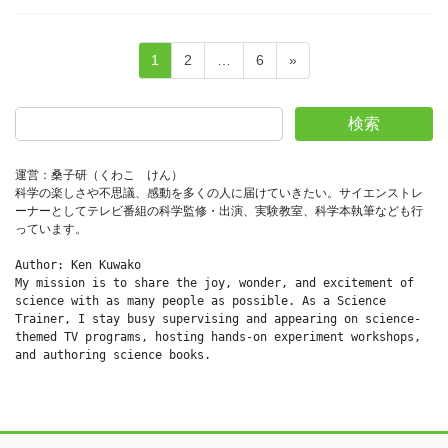
投
固
固
固
1
2
…
6
»
稿
定
定
定
ペ
ペ
ペ
の
検索
ー
ー
ー
ペ
ジ
ジ
ジ
ー
運営：桑子研（くわこ　けん）
科学の楽しさや不思議、感動を多くの人に届けていきたい。サイエンストレ
ジ
ーナーとしてテレビ番組の科学監修・出演、実験教室、科学本執筆なども行
送
っています。
り
Author: Ken Kuwako
My mission is to share the joy, wonder, and excitement of 
science with as many people as possible. As a Science 
Trainer, I stay busy supervising and appearing on science-
themed TV programs, hosting hands-on experiment workshops, 
and authoring science books.