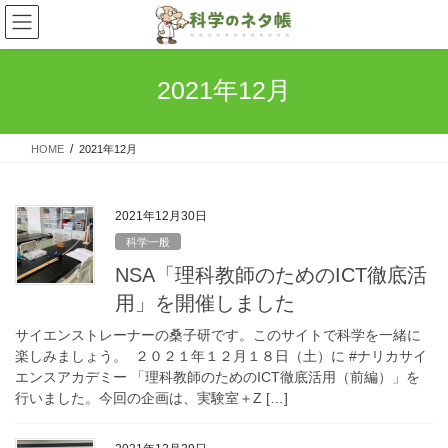
コ
ナ
ン
ビ
テ
ゲ
ン
ー
2021年12月
ツ
シ
へ
ョ
ス
ン
HOME
2021年12月
キ
に
ッ
移
プ
動
2021年12月30日
科学一般
NSA「理科教師のためのICT徹底活
用」を開催しました
サイエンストレーナーの桑子研です。このサイトで科学を一緒に
楽しみましょう。 ２０２１年１２月１８日（土）に #ナリカサイ
エンスアカデミー 「理科教師のためのICT徹底活用（前編）」を
行いました。今回の企画は、実験室＋Z […]