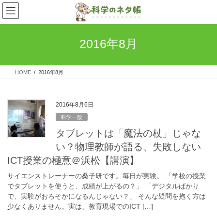
コ
ナ
ン
ビ
テ
ゲ
ン
ー
2016年8月
ツ
シ
へ
ョ
ス
ン
HOME
2016年8月
キ
に
ッ
移
プ
動
2016年8月6日
科学一般
タブレットは「魔法の杖」じゃな
い？物理教師が語る、失敗しない
ICT授業の極意＠浜松【講演】
サイエンストレーナーの桑子研です。毎日が実験。 「学校の授業
でタブレットを使うと、成績が上がるの？」 「デジタルばかり
で、実験がおろそかになるんじゃない？」 そんな疑問を抱く方は
少なくありません。実は、教育現場でのICT […]