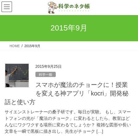
コ
ナ
ン
ビ
テ
ゲ
ン
ー
2015年9月
ツ
シ
へ
ョ
ス
ン
HOME
2015年9月
キ
に
ッ
移
プ
動
2015年9月25日
科学一般
スマホが魔法のチョークに！授業
を変える神アプリ「kocri」開発秘
話と使い方
サイエンストレーナーの桑子研です。毎日が実験。 もし、スマー
トフォンの光が「魔法のチョーク」に変わるとしたら、教室はど
んなにワクワクする場所に変わるでしょうか？ 複雑な図形や長い
文章を一瞬で黒板に描き出し、先生がチョーク […]