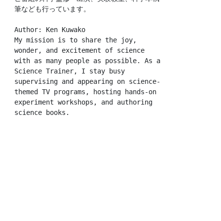
筆なども行っています。
Author: Ken Kuwako
My mission is to share the joy, 
wonder, and excitement of science 
with as many people as possible. As a 
Science Trainer, I stay busy 
supervising and appearing on science-
themed TV programs, hosting hands-on 
experiment workshops, and authoring 
science books.