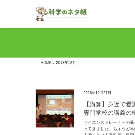
コ
ナ
ン
ビ
テ
ゲ
ン
ー
ツ
シ
へ
ョ
ス
ン
キ
に
ッ
移
HOME
2018年12月
プ
動
2018年12月27日
【講師】身近で看
専門学校の講義の
サイエンストレーナーの桑
ってきました。ちょうど私
山堂）という教科書を採用し