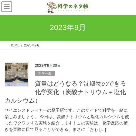
コ
ナ
ン
ビ
テ
ゲ
ン
ー
2023年9月
ツ
シ
へ
ョ
ス
ン
HOME
2023年9月
キ
に
ッ
移
プ
動
2023年9月30日
科学一般
質量はどうなる？沈殿物のできる
化学変化（炭酸ナトリウム＋塩化
カルシウム）
サイエンストレーナーの桑子研です。このサイトで科学を一緒に
楽しみましょう。 今日は、炭酸ナトリウムと塩化カルシウムを使
ったワクワクする実験を紹介します！この実験は、化学反応の驚
きを実際に目で見ることができる、まさに「おぉ […]