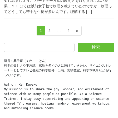
楽しみましょう。 パートナー方式の教え方を取り入れてみた結
果…？！ ぼくは以前女子校で物理を教えていたのですが、物理っ
てどうしても苦手な生徒が多いんです。理解する […]
投
固
固
固
1
2
…
4
»
稿
定
定
定
ペ
ペ
ペ
の
検索
ー
ー
ー
ペ
ジ
ジ
ジ
ー
運営：桑子研（くわこ　けん）
科学の楽しさや不思議、感動を多くの人に届けていきたい。サイエンストレ
ジ
ーナーとしてテレビ番組の科学監修・出演、実験教室、科学本執筆なども行
送
っています。
り
Author: Ken Kuwako
My mission is to share the joy, wonder, and excitement of 
science with as many people as possible. As a Science 
Trainer, I stay busy supervising and appearing on science-
themed TV programs, hosting hands-on experiment workshops, 
and authoring science books.