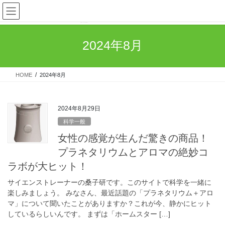
コ
ナ
ン
ビ
テ
ゲ
ン
ー
2024年8月
ツ
シ
へ
ョ
ス
ン
HOME
2024年8月
キ
に
ッ
移
プ
動
2024年8月29日
科学一般
女性の感覚が生んだ驚きの商品！
プラネタリウムとアロマの絶妙コ
ラボが大ヒット！
サイエンストレーナーの桑子研です。このサイトで科学を一緒に
楽しみましょう。 みなさん、最近話題の「プラネタリウム＋アロ
マ」について聞いたことがありますか？これが今、静かにヒット
しているらしいんです。 まずは「ホームスター […]