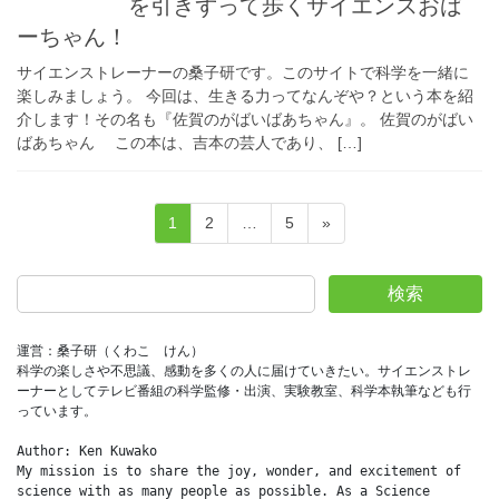
を引きずって歩くサイエンスおば
ーちゃん！
サイエンストレーナーの桑子研です。このサイトで科学を一緒に
楽しみましょう。 今回は、生きる力ってなんぞや？という本を紹
介します！その名も『佐賀のがばいばあちゃん』。 佐賀のがばい
ばあちゃん この本は、吉本の芸人であり、 […]
投
固
固
固
1
2
…
5
»
稿
定
定
定
ペ
ペ
ペ
の
検索
ー
ー
ー
ペ
ジ
ジ
ジ
ー
運営：桑子研（くわこ　けん）
科学の楽しさや不思議、感動を多くの人に届けていきたい。サイエンストレ
ジ
ーナーとしてテレビ番組の科学監修・出演、実験教室、科学本執筆なども行
送
っています。
り
Author: Ken Kuwako
My mission is to share the joy, wonder, and excitement of 
science with as many people as possible. As a Science 