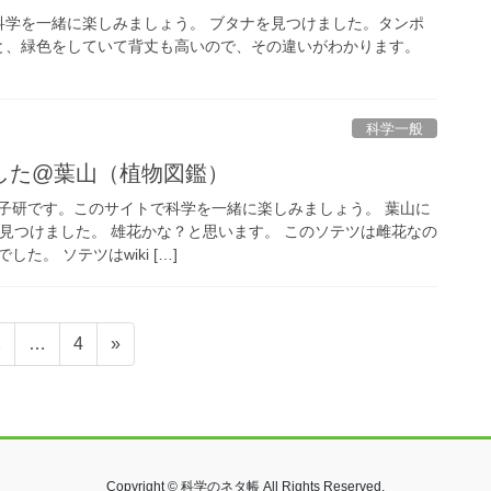
科学を一緒に楽しみましょう。 ブタナを見つけました。タンポ
と、緑色をしていて背丈も高いので、その違いがわかります。
科学一般
した@葉山（植物図鑑）
子研です。このサイトで科学を一緒に楽しみましょう。 葉山に
を見つけました。 雄花かな？と思います。 このソテツは雌花なの
た。 ソテツはwiki […]
固
固
2
…
4
»
定
定
ペ
ペ
ー
ー
ジ
ジ
Copyright © 科学のネタ帳 All Rights Reserved.