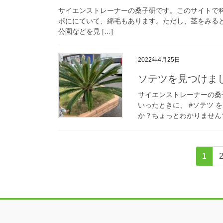
サイエンストレーナーの桑子研です。このサイトで
ポににていて、綿毛もあります。ただし、茎をみる
公園などを見 […]
2022年4月25日
ソテツを見つけま
サイエンストレーナーの桑
いったときに、 #ソテツ 
か？ちょっとわかりませんでし
投
固
1
稿
定
ペ
の
ー
ペ
ジ
ー