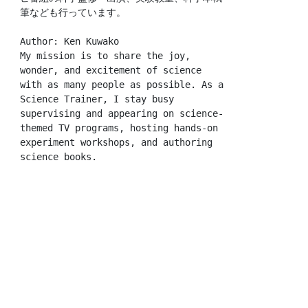
筆なども行っています。
Author: Ken Kuwako
My mission is to share the joy, 
wonder, and excitement of science 
with as many people as possible. As a 
Science Trainer, I stay busy 
supervising and appearing on science-
themed TV programs, hosting hands-on 
experiment workshops, and authoring 
science books.