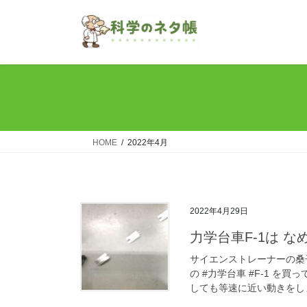
コ
ナ
ン
ビ
テ
ゲ
ン
ー
ツ
シ
へ
ョ
ス
ン
キ
に
ッ
移
HOME
2022年4月
プ
動
2022年4月29日
力学台車F-1は 
サイエンストレーナーの桑
の #力学台車 #F-1 
しても等速に近い動きをしま