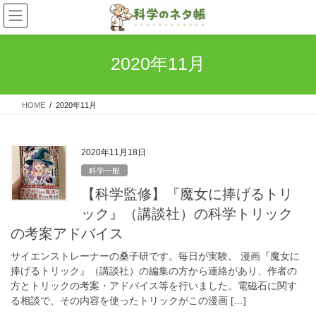
コ
ナ
ン
ビ
テ
ゲ
ン
ー
2020年11月
ツ
シ
へ
ョ
ス
ン
HOME
2020年11月
キ
に
ッ
移
プ
動
2020年11月18日
科学一般
【科学監修】『魔女に捧げるトリ
ック』（講談社）の科学トリック
の考案アドバイス
サイエンストレーナーの桑子研です。毎日が実験。 漫画『魔女に
捧げるトリック』（講談社）の編集の方から連絡があり、作者の
方とトリックの考案・アドバイス等を行いました。電磁石に関す
る相談で、その内容を使ったトリックがこの漫画 […]