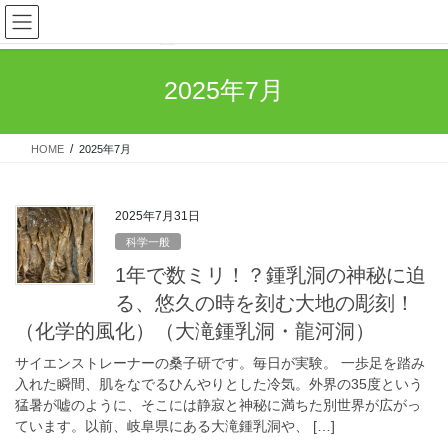
コ
ナ
ン
ビ
テ
ゲ
ン
ー
2025年7月
ツ
シ
へ
ョ
ス
ン
HOME
2025年7月
キ
に
ッ
移
プ
動
2025年7月31日
科学一般
1年で数ミリ！？鍾乳洞の神秘に迫
る、悠久の時を刻む大地の彫刻！
（化学的風化）（大滝鍾乳洞・龍河洞）
サイエンストレーナーの桑子研です。毎日が実験。 一歩足を踏み
入れた瞬間、肌をなでるひんやりとした冷気。外界の35度という
猛暑が嘘のように、そこには静寂と神秘に満ちた別世界が広がっ
ています。以前、岐阜県にある大滝鍾乳洞や、 […]