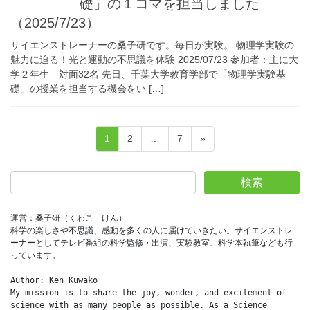
礎」の１コマを担当しました
（2025/7/23）
サイエンストレーナーの桑子研です。毎日が実験。 物理学実験の
魅力に迫る！光と運動の不思議を体験 2025/07/23 参加者：主に大
学２年生 対面32名 先日、千葉大学教育学部で「物理学実験基
礎」の授業を担当する機会をい […]
投
固
固
固
1
2
…
7
»
稿
定
定
定
ペ
ペ
ペ
の
検索
ー
ー
ー
ペ
ジ
ジ
ジ
ー
運営：桑子研（くわこ　けん）
科学の楽しさや不思議、感動を多くの人に届けていきたい。サイエンストレ
ジ
ーナーとしてテレビ番組の科学監修・出演、実験教室、科学本執筆なども行
送
っています。
り
Author: Ken Kuwako
My mission is to share the joy, wonder, and excitement of 
science with as many people as possible. As a Science 