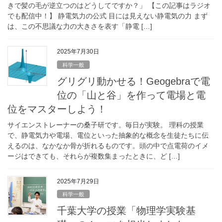
きで髪の毛が逆立つのはどうしてですか？」 【この記事はラジオ
でも配信中！】 静電気力の公式 目には見えない静電気の力 まず
は、この不思議な力の大きさを表す「静電 […]
2025年7月30日
科学一般
グリグリ動かせる！Geogebraで電
位の「山と谷」を作って電場と電
位をマスターしよう！
サイエンストレーナーの桑子研です。毎日が実験。 理科の授業
で、静電気力や電場、電位といった抽象的な概念を生徒たちに伝
えるのは、なかなか骨が折れるものです。頭の中で点電荷のイメ
ージはできても、それらが複数集まったときに、ど […]
2025年7月29日
科学一般
千葉大学の授業「物理学実験基