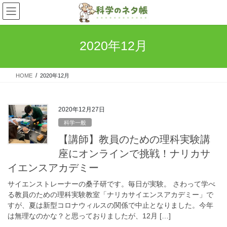
コ
ナ
ン
ビ
テ
ゲ
ン
ー
2020年12月
ツ
シ
へ
ョ
ス
ン
HOME
2020年12月
キ
に
ッ
移
プ
動
2020年12月27日
科学一般
【講師】教員のための理科実験講
座にオンラインで挑戦！ナリカサ
イエンスアカデミー
サイエンストレーナーの桑子研です。毎日が実験。 さわって学べ
る教員のための理科実験教室「ナリカサイエンスアカデミー」で
すが、夏は新型コロナウィルスの関係で中止となりました。今年
は無理なのかな？と思っておりましたが、12月 […]