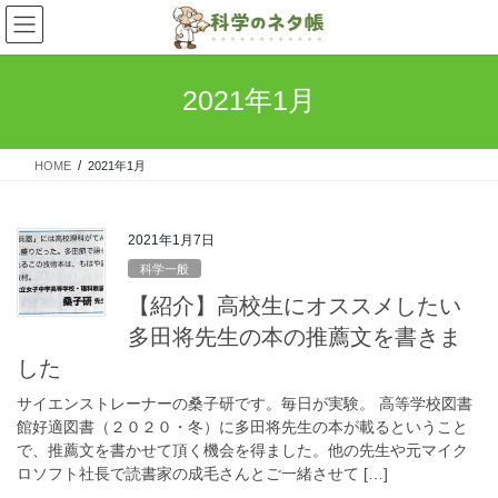
コ
ナ
ン
ビ
テ
ゲ
ン
ー
2021年1月
ツ
シ
へ
ョ
ス
ン
HOME
2021年1月
キ
に
ッ
移
プ
動
2021年1月7日
科学一般
【紹介】高校生にオススメしたい
多田将先生の本の推薦文を書きま
した
サイエンストレーナーの桑子研です。毎日が実験。 高等学校図書
館好適図書（２０２０・冬）に多田将先生の本が載るということ
で、推薦文を書かせて頂く機会を得ました。他の先生や元マイク
ロソフト社長で読書家の成毛さんとご一緒させて […]