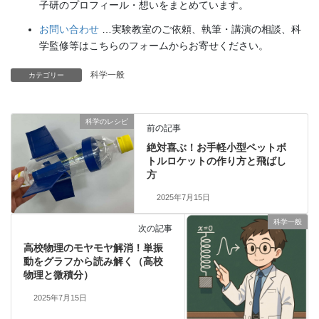
子研のプロフィール・想いをまとめています。
お問い合わせ
…実験教室のご依頼、執筆・講演の相談、科
学監修等はこちらのフォームからお寄せください。
科学一般
カテゴリー
科学のレシピ
前の記事
絶対喜ぶ！お手軽小型ペットボ
トルロケットの作り方と飛ばし
方
2025年7月15日
科学一般
次の記事
高校物理のモヤモヤ解消！単振
動をグラフから読み解く（高校
物理と微積分）
2025年7月15日