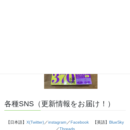
『きめる!共通テスト 物理基礎 改訂版』（学研）… 高校物
理の参考書です。イラストを多くしてイメージが持てるよう
に描きました。授業についていけない、物理が苦手、そんな
生徒におすすめです。
特設サイト
はこちら。
各種SNS（更新情報をお届け！）
【日本語】
X(Twitter)
／
instagram
／
Facebook
【英語】
BlueSky
／
Threads