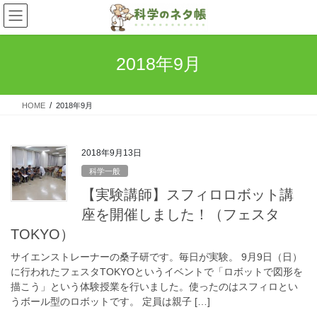
コ
ナ
ン
ビ
テ
ゲ
ン
ー
2018年9月
ツ
シ
へ
ョ
ス
ン
HOME
2018年9月
キ
に
ッ
移
プ
動
2018年9月13日
科学一般
【実験講師】スフィロロボット講
座を開催しました！（フェスタ
TOKYO）
サイエンストレーナーの桑子研です。毎日が実験。 9月9日（日）
に行われたフェスタTOKYOというイベントで「ロボットで図形を
描こう」という体験授業を行いました。使ったのはスフィロとい
うボール型のロボットです。 定員は親子 […]