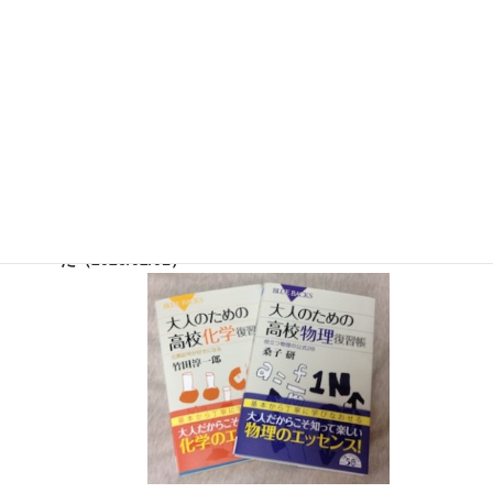
12月26日（土）
ナリカサイエンスアカデミー（教員向け
実験講習会）開催
書籍
のお知らせ
『大人のための高校物理復習帳』（講談社）…一般向けに日
常の物理について公式を元に紐解きました。
特設サイト
では
実験を多数紹介しています。
※増刷がかかり６刷となりまし
た（2026/02/01）