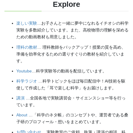
Explore
楽しい実験
…お子さんと一緒に夢中になれるイチオシの科学
実験を多数紹介しています。また、高校物理の理解を深める
ための動画教材も用意しました。
理科の教材
… 理科教師をバックアップ！授業の質を高め、
準備を効率化するための選りすぐりの教材を紹介していま
す。
Youtube
…科学実験等の動画を配信しています。
科学ラジオ
…科学トピックをほぼ毎日配信中！AI技術を駆
使して作成した「耳で楽しむ科学」をお届けします。
講演
…全国各地で実験講習会・サイエンスショー等を行っ
ています。
About
…「科学のネタ帳」のコンセプトや、運営者である桑
子研のプロフィール・想いをまとめています。
お問い合わせ
…実験教室のご依頼、執筆・講演の相談、科