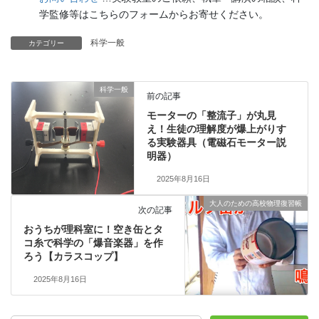
学監修等はこちらのフォームからお寄せください。
科学一般
カテゴリー
科学一般
前の記事
モーターの「整流子」が丸見
え！生徒の理解度が爆上がりす
る実験器具（電磁石モーター説
明器）
2025年8月16日
大人のための高校物理復習帳
次の記事
おうちが理科室に！空き缶とタ
コ糸で科学の「爆音楽器」を作
ろう【カラスコップ】
2025年8月16日