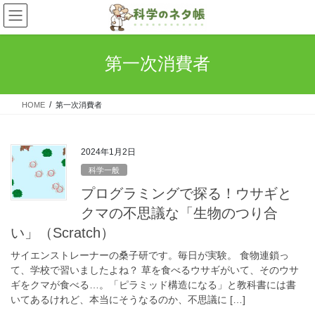
コ
ナ
ン
ビ
テ
ゲ
ン
ー
第一次消費者
ツ
シ
へ
ョ
ス
ン
HOME
第一次消費者
キ
に
ッ
移
プ
動
2024年1月2日
科学一般
プログラミングで探る！ウサギと
クマの不思議な「生物のつり合
い」（Scratch）
サイエンストレーナーの桑子研です。毎日が実験。 食物連鎖っ
て、学校で習いましたよね？ 草を食べるウサギがいて、そのウサ
ギをクマが食べる…。「ピラミッド構造になる」と教科書には書
いてあるけれど、本当にそうなるのか、不思議に […]