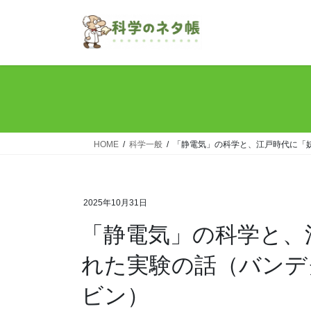
コ
ナ
ン
ビ
テ
ゲ
ン
ー
ツ
シ
へ
ョ
ス
ン
キ
に
ッ
移
HOME
科学一般
「静電気」の科学と、江戸時代に「
プ
動
2025年10月31日
「静電気」の科学と、
れた実験の話（バンデ
ビン）