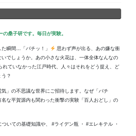
ーの桑子研です。毎日が実験。
した瞬間…「バチッ！」
思わず声が出る、あの嫌な衝
ないでしょうか。あの小さな火花は、一体全体なんなの
られていなかった江戸時代、人々はそれをどう捉え、ど
ょう？
電気」の不思議な世界にご招待します。なぜ「バチ
有名な平賀源内も関わった衝撃の実験「百人おどし」の
！
ついての基礎知識や、 #ライデン瓶 ・ #エレキテル ・