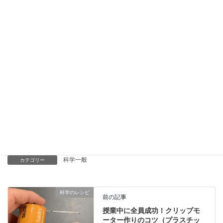
す。
Youtube
…科学実験等の動画を配信しています。
科学ラジオ
…科学トピックをほぼ毎日配信中！AI技術を駆
使して作成した「耳で楽しむ科学」をお届けします。
講演
…全国各地で実験講習会・サイエンスショー等を行っ
ています。
About
…「科学のネタ帳」のコンセプトや、運営者である桑
子研のプロフィール・想いをまとめています。
お問い合わせ
…実験教室のご依頼、執筆・講演の相談、科
学監修等はこちらのフォームからお寄せください。
科学一般
カテゴリー
科学のレシピ
前の記事
授業中に全員成功！クリップモ
ーター作りのコツ（プラスチッ