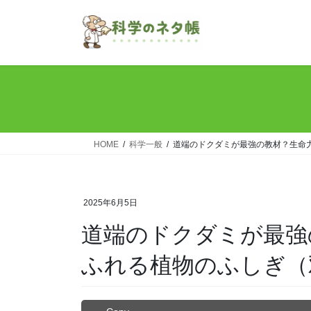
コ
ナ
ン
ビ
テ
ゲ
ン
ー
ツ
シ
へ
ョ
ス
ン
キ
に
ッ
移
HOME
科学一般
道端のドクダミが最強の教材？生命
プ
動
2025年6月5日
道端のドクダミが最強
ふれる植物のふしぎ（