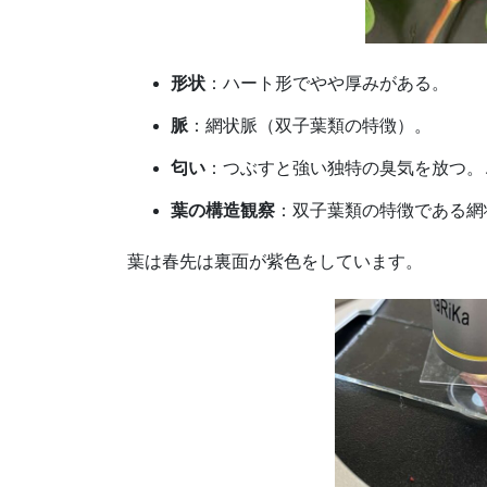
形状
：ハート形でやや厚みがある。
脈
：網状脈（双子葉類の特徴）。
匂い
：つぶすと強い独特の臭気を放つ。
葉の構造観察
：双子葉類の特徴である網
葉は春先は裏面が紫色をしています。