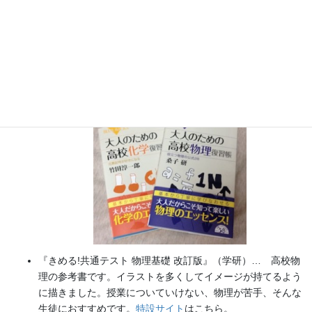
書籍
のお知らせ
『大人のための高校物理復習帳』（講談社）…一般向けに日
常の物理について公式を元に紐解きました。
特設サイト
では
実験を多数紹介しています。
※増刷がかかり６刷となりまし
た（2026/02/01）
『きめる!共通テスト 物理基礎 改訂版』（学研）… 高校物
理の参考書です。イラストを多くしてイメージが持てるよう
に描きました。授業についていけない、物理が苦手、そんな
生徒におすすめです。
特設サイト
はこちら。