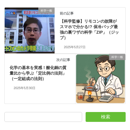
科学一般
前の記事
【科学監修】リモコンの故障が
スマホで分かる!? 保冷バッグ最
強の裏ワザの科学「ZIP」（ジッ
プ）
2025年5月27日
科学一般
次の記事
化学の基本を実感！酸化銅の質
量比から学ぶ「定比例の法則」
（一定組成の法則）
2025年5月30日
検索