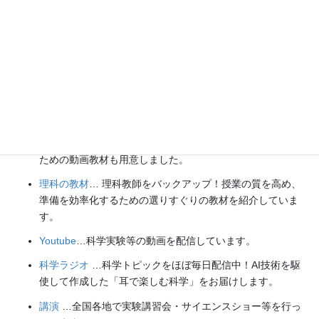
【日本語】
X(Twitter)
／
instagram
／
Facebook
【英語】
BlueSky
／
Threads
Explore
楽しい実験
…お子さんと一緒に夢中になれるイチオシの科学
実験を多数紹介しています。また、高校物理の理解を深める
ための動画教材も用意しました。
理科の教材
… 理科教師をバックアップ！授業の質を高め、
準備を効率化するための選りすぐりの教材を紹介していま
す。
Youtube
…科学実験等の動画を配信しています。
科学ラジオ
…科学トピックをほぼ毎日配信中！AI技術を駆
使して作成した「耳で楽しむ科学」をお届けします。
講演
…全国各地で実験講習会・サイエンスショー等を行っ