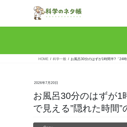
コ
ナ
ン
ビ
テ
ゲ
ン
ー
ツ
シ
へ
ョ
ス
ン
キ
に
ッ
移
HOME
科学一般
お風呂30分のはずが1時間半?「24
プ
動
2026年7月20日
お風呂30分のはずが1
で見える”隠れた時間