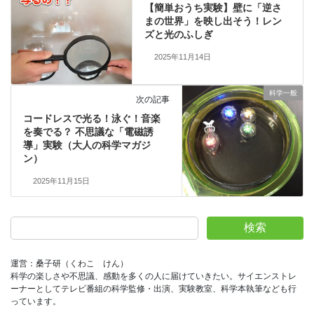
【簡単おうち実験】壁に「逆さ
まの世界」を映し出そう！レン
ズと光のふしぎ
2025年11月14日
科学一般
次の記事
コードレスで光る！泳ぐ！音楽
を奏でる？ 不思議な「電磁誘
導」実験（大人の科学マガジ
ン）
2025年11月15日
検索
運営：桑子研（くわこ　けん）
科学の楽しさや不思議、感動を多くの人に届けていきたい。サイエンストレ
ーナーとしてテレビ番組の科学監修・出演、実験教室、科学本執筆なども行
っています。