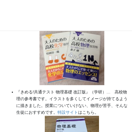
『大人のための高校物理復習帳』（講談社）…一般向けに日
常の物理について公式を元に紐解きました。
特設サイト
では
実験を多数紹介しています。
※増刷がかかり６刷となりまし
た（2026/02/01）
『きめる!共通テスト 物理基礎 改訂版』（学研）… 高校物
理の参考書です。イラストを多くしてイメージが持てるよう
に描きました。授業についていけない、物理が苦手、そんな
生徒におすすめです。
特設サイト
はこちら。