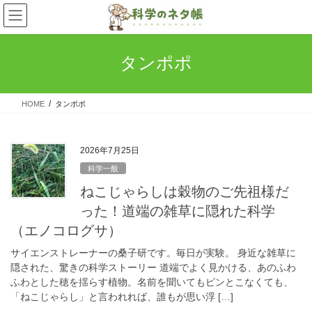
コ
ナ
ン
ビ
テ
ゲ
ン
ー
タンポポ
ツ
シ
へ
ョ
ス
ン
HOME
タンポポ
キ
に
ッ
移
プ
動
2026年7月25日
科学一般
ねこじゃらしは穀物のご先祖様だ
った！道端の雑草に隠れた科学
（エノコログサ）
サイエンストレーナーの桑子研です。毎日が実験。 身近な雑草に
隠された、驚きの科学ストーリー 道端でよく見かける、あのふわ
ふわとした穂を揺らす植物。名前を聞いてもピンとこなくても、
「ねこじゃらし」と言われれば、誰もが思い浮 […]