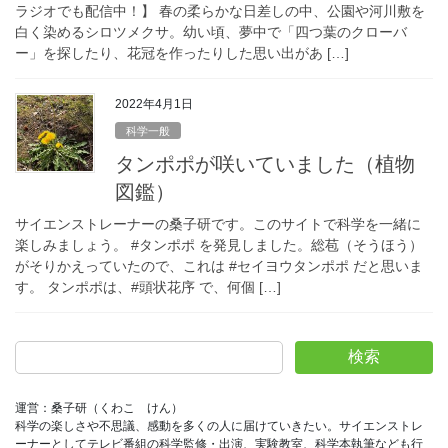
ラジオでも配信中！】 春の柔らかな日差しの中、公園や河川敷を
白く染めるシロツメクサ。幼い頃、夢中で「四つ葉のクローバ
ー」を探したり、花冠を作ったりした思い出があ […]
2022年4月1日
科学一般
タンポポが咲いていました（植物
図鑑）
サイエンストレーナーの桑子研です。このサイトで科学を一緒に
楽しみましょう。 #タンポポ を発見しました。総苞（そうほう）
がそりかえっていたので、これは #セイヨウタンポポ だと思いま
す。 タンポポは、#頭状花序 で、何個 […]
検索
運営：桑子研（くわこ　けん）
科学の楽しさや不思議、感動を多くの人に届けていきたい。サイエンストレ
ーナーとしてテレビ番組の科学監修・出演、実験教室、科学本執筆なども行