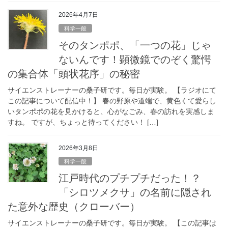
2026年4月7日
科学一般
そのタンポポ、「一つの花」じゃ
ないんです！顕微鏡でのぞく驚愕
の集合体「頭状花序」の秘密
サイエンストレーナーの桑子研です。毎日が実験。 【ラジオにて
この記事について配信中！】 春の野原や道端で、黄色くて愛らし
いタンポポの花を見かけると、心がなごみ、春の訪れを実感しま
すね。 ですが、ちょっと待ってください！ […]
2026年3月8日
科学一般
江戸時代のプチプチだった！？
「シロツメクサ」の名前に隠され
た意外な歴史（クローバー）
サイエンストレーナーの桑子研です。毎日が実験。 【この記事は