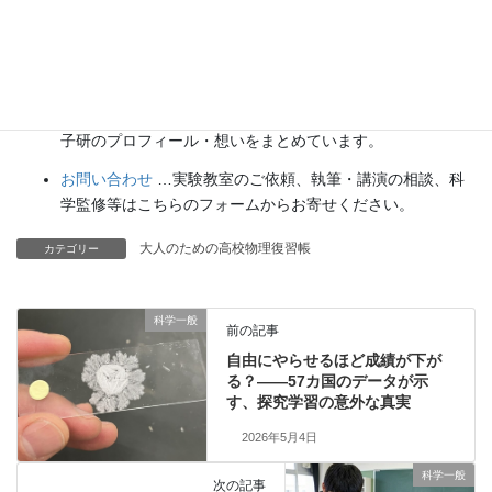
使して作成した「耳で楽しむ科学」をお届けします。
講演
…全国各地で実験講習会・サイエンスショー等を行っ
ています。
About
…「科学のネタ帳」のコンセプトや、運営者である桑
子研のプロフィール・想いをまとめています。
お問い合わせ
…実験教室のご依頼、執筆・講演の相談、科
学監修等はこちらのフォームからお寄せください。
大人のための高校物理復習帳
カテゴリー
科学一般
前の記事
自由にやらせるほど成績が下が
る？——57カ国のデータが示
す、探究学習の意外な真実
2026年5月4日
科学一般
次の記事