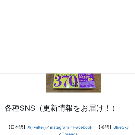
『きめる!共通テスト 物理基礎 改訂版』（学研）… 高校物
理の参考書です。イラストを多くしてイメージが持てるよう
に描きました。授業についていけない、物理が苦手、そんな
生徒におすすめです。
特設サイト
はこちら。
各種SNS（更新情報をお届け！）
【日本語】
X(Twitter)
／
instagram
／
Facebook
【英語】
BlueSky
／
Threads