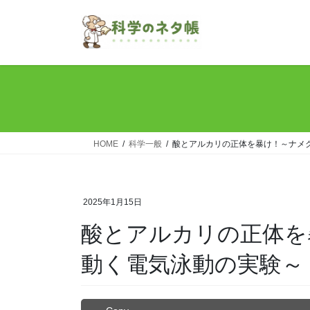
コ
ナ
ン
ビ
テ
ゲ
ン
ー
ツ
シ
へ
ョ
ス
ン
キ
に
ッ
移
HOME
科学一般
酸とアルカリの正体を暴け！～ナメ
プ
動
2025年1月15日
酸とアルカリの正体を
動く電気泳動の実験～