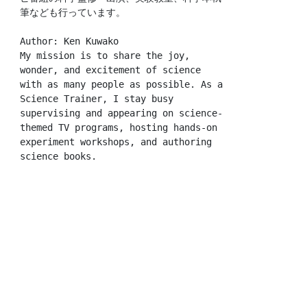
筆なども行っています。
Author: Ken Kuwako
My mission is to share the joy, 
wonder, and excitement of science 
with as many people as possible. As a 
Science Trainer, I stay busy 
supervising and appearing on science-
themed TV programs, hosting hands-on 
experiment workshops, and authoring 
science books.