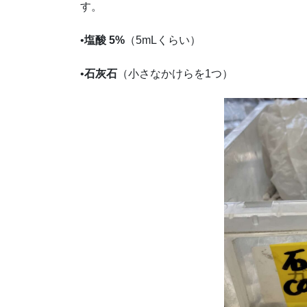
す。
•
塩酸 5%
（5mLくらい）
•
石灰石
（小さなかけらを1つ）