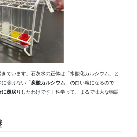
起きています。石灰水の正体は「水酸化カルシウム」と
水に溶けない「
炭酸カルシウム
」の白い粒になるので
分に逆戻り
したわけです！科学って、まるで壮大な物語
謎