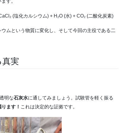
います。
aCl₂ (塩化カルシウム) + H₂O (水) + CO₂ (二酸化炭素)
シウムという物質に変化し、そして今回の主役である二
。
る真実
透明な
石灰水
に通してみましょう。試験管を軽く振る
濁ります！
これは決定的な証拠です。