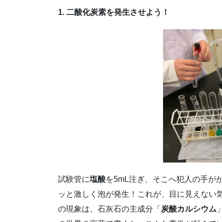
1. 二酸化炭素を発生させよう！
試験管に
塩酸
を5mL注ぎ、そこへ犯人の手が
ッと激しく泡が発生！これが、目に見えない
の現象は、石灰石の主成分「
炭酸カルシウム