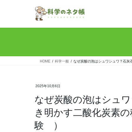
コ
ナ
ン
ビ
テ
ゲ
ン
ー
ツ
シ
へ
ョ
ス
ン
キ
に
ッ
移
HOME
科学一般
なぜ炭酸の泡はシュワシュワ？石灰
プ
動
2025年10月6日
なぜ炭酸の泡はシュワ
き明かす二酸化炭素の
験 ）