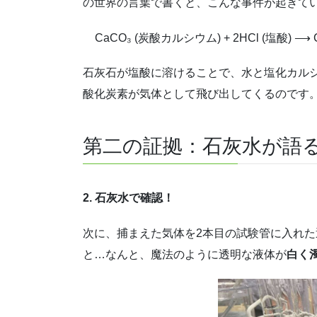
の世界の言葉で書くと、こんな事件が起きて
CaCO₃ (炭酸カルシウム) + 2HCl (塩酸) ⟶ C
石灰石が塩酸に溶けることで、水と塩化カル
酸化炭素が気体として飛び出してくるのです
第二の証拠：石灰水が語
2. 石灰水で確認！
次に、捕まえた気体を2本目の試験管に入れた
と…なんと、魔法のように透明な液体が
白く