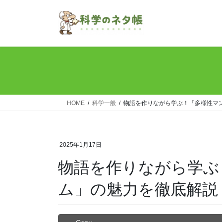
コ
ナ
ン
ビ
テ
ゲ
ン
ー
ツ
シ
へ
ョ
ス
ン
キ
に
ッ
移
HOME
科学一般
物語を作りながら学ぶ！「多様性マ
プ
動
2025年1月17日
物語を作りながら学ぶ
ム」の魅力を徹底解説