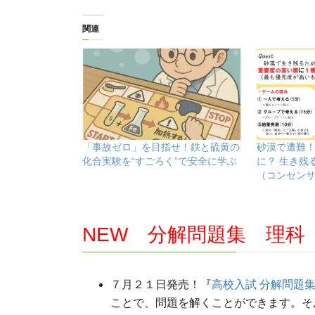
関連
「事故ゼロ」を目指せ！鉄と硫黄の
砂漠で遭難
化合実験を“すごろく”で安全に学ぶ
に？ 生き残
（コンセン
NEW 分解問題集 理科
７月２１日発売！『
高校入試 分解問題集
ことで、問題を解くことができます。そ