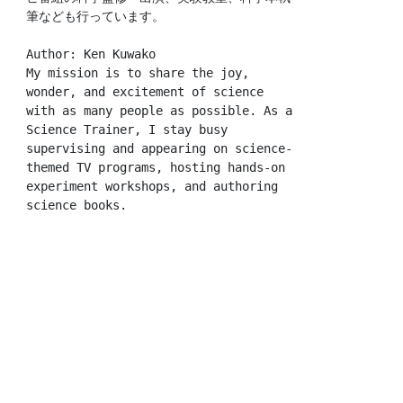
筆なども行っています。
Author: Ken Kuwako
My mission is to share the joy, 
wonder, and excitement of science 
with as many people as possible. As a 
Science Trainer, I stay busy 
supervising and appearing on science-
themed TV programs, hosting hands-on 
experiment workshops, and authoring 
science books.