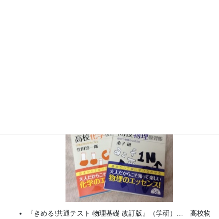
実験講習会）開催
書籍
のお知らせ
『大人のための高校物理復習帳』（講談社）…一般向けに日
常の物理について公式を元に紐解きました。
特設サイト
では
実験を多数紹介しています。
※増刷がかかり６刷となりまし
た（2026/02/01）
『きめる!共通テスト 物理基礎 改訂版』（学研）… 高校物