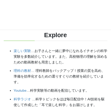
【日本語】
X(Twitter)
／
instagram
／
Facebook
【英語】
BlueSky
／
Threads
Explore
楽しい実験
…お子さんと一緒に夢中になれるイチオシの科学
実験を多数紹介しています。また、高校物理の理解を深める
ための動画教材も用意しました。
理科の教材
… 理科教師をバックアップ！授業の質を高め、
準備を効率化するための選りすぐりの教材を紹介していま
す。
Youtube
…科学実験等の動画を配信しています。
科学ラジオ
…科学トピックをほぼ毎日配信中！AI技術を駆
使して作成した「耳で楽しむ科学」をお届けします。