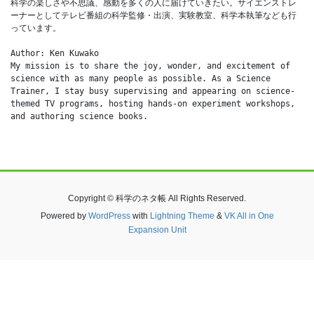
科学の楽しさや不思議、感動を多くの人に届けていきたい。サイエンストレ
ーナーとしてテレビ番組の科学監修・出演、実験教室、科学本執筆なども行
っています。
Author: Ken Kuwako
My mission is to share the joy, wonder, and excitement of 
science with as many people as possible. As a Science 
Trainer, I stay busy supervising and appearing on science-
themed TV programs, hosting hands-on experiment workshops, 
and authoring science books.
Copyright © 科学のネタ帳 All Rights Reserved.
Powered by
WordPress
with
Lightning Theme
&
VK All in One
Expansion Unit