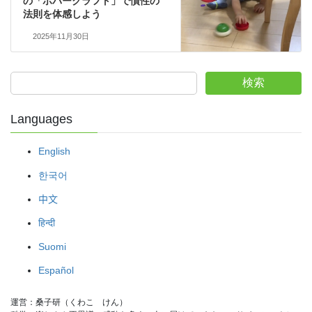
の「ホバークラフト」で慣性の
法則を体感しよう
2025年11月30日
検索
Languages
English
한국어
中文
हिन्दी
Suomi
Español
運営：桑子研（くわこ　けん）