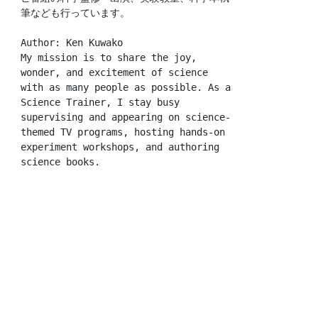
筆なども行っています。
Author: Ken Kuwako
My mission is to share the joy, 
wonder, and excitement of science 
with as many people as possible. As a 
Science Trainer, I stay busy 
supervising and appearing on science-
themed TV programs, hosting hands-on 
experiment workshops, and authoring 
science books.