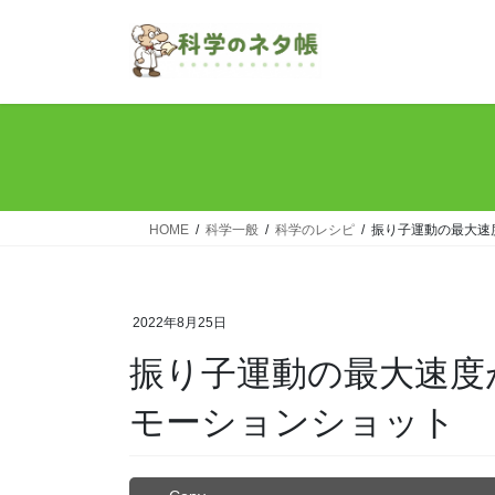
コ
ナ
ン
ビ
テ
ゲ
ン
ー
ツ
シ
へ
ョ
ス
ン
キ
に
ッ
移
HOME
科学一般
科学のレシピ
振り子運動の最大速
プ
動
2022年8月25日
振り子運動の最大速度
モーションショット