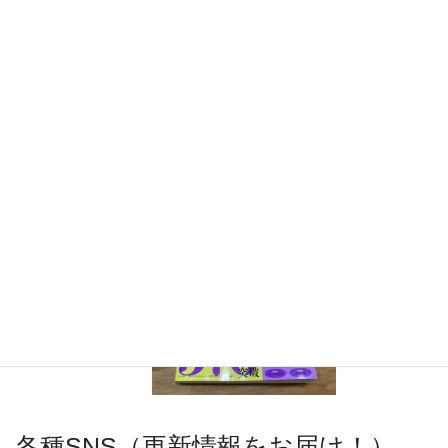
『きめる!共通テスト 物理基礎 改訂版』（学研）… 高校物
理の参考書です。イラストを多くしてイメージが持てるよう
に描きました。授業についていけない、物理が苦手、そんな
生徒におすすめです。
特設サイト
はこちら。
各種SNS（更新情報をお届け！）