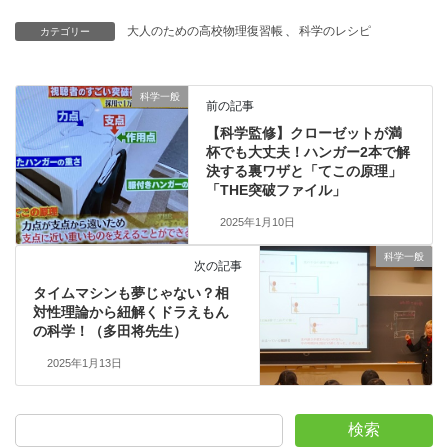
大人のための高校物理復習帳
、
科学のレシピ
カテゴリー
科学一般
前の記事
【科学監修】クローゼットが満
杯でも大丈夫！ハンガー2本で解
決する裏ワザと「てこの原理」
「THE突破ファイル」
2025年1月10日
科学一般
次の記事
タイムマシンも夢じゃない？相
対性理論から紐解くドラえもん
の科学！（多田将先生）
2025年1月13日
検索