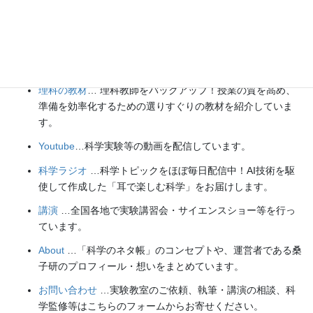
楽しい実験
…お子さんと一緒に夢中になれるイチオシの科学
実験を多数紹介しています。また、高校物理の理解を深める
ための動画教材も用意しました。
理科の教材
… 理科教師をバックアップ！授業の質を高め、
準備を効率化するための選りすぐりの教材を紹介していま
す。
Youtube
…科学実験等の動画を配信しています。
科学ラジオ
…科学トピックをほぼ毎日配信中！AI技術を駆
使して作成した「耳で楽しむ科学」をお届けします。
講演
…全国各地で実験講習会・サイエンスショー等を行っ
ています。
About
…「科学のネタ帳」のコンセプトや、運営者である桑
子研のプロフィール・想いをまとめています。
お問い合わせ
…実験教室のご依頼、執筆・講演の相談、科
学監修等はこちらのフォームからお寄せください。