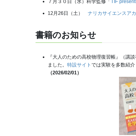
７月３０日（水）科学監修「
TIF prese
12月26日（土）
ナリカサイエンスア
書籍
のお知らせ
『大人のための高校物理復習帳』（講談
ました。
特設サイト
では実験を多数紹介
（2026/02/01）