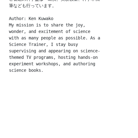
筆なども行っています。
Author: Ken Kuwako
My mission is to share the joy, 
wonder, and excitement of science 
with as many people as possible. As a 
Science Trainer, I stay busy 
supervising and appearing on science-
themed TV programs, hosting hands-on 
experiment workshops, and authoring 
science books.