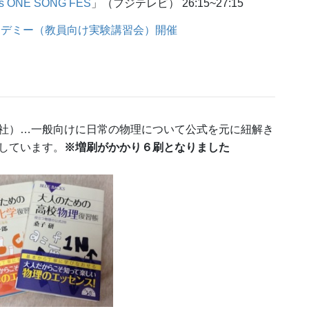
nts ONE SONG FES
」（フジテレビ） 26:15~27:15
カデミー（教員向け実験講習会）開催
社）…一般向けに日常の物理について公式を元に紐解き
しています。
※増刷がかかり６刷となりました