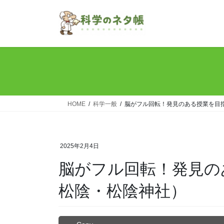
コ
ナ
ン
ビ
テ
ゲ
ン
ー
ツ
シ
へ
ョ
ス
ン
キ
に
ッ
移
HOME
科学一般
脳がフル回転！発見のある授業を目
プ
動
2025年2月4日
脳がフル回転！発見の
松陰・松陰神社）