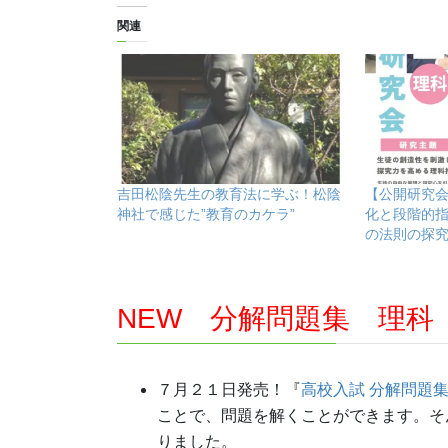
関連
吉田松陰先生の教育法に学ぶ！松陰
【公開研究
神社で感じた”教育のカケラ”
化と段階的指
の法則の探
NEW 分解問題集 理科
７月２１日発売！『
高校入試 分解問題集
ことで、問題を解くことができます。そ
りました。