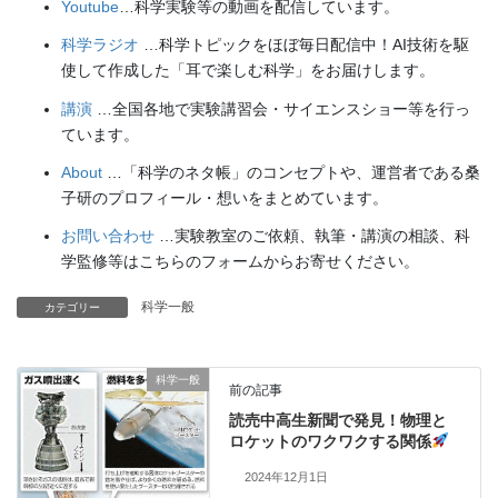
Youtube
…科学実験等の動画を配信しています。
科学ラジオ
…科学トピックをほぼ毎日配信中！AI技術を駆
使して作成した「耳で楽しむ科学」をお届けします。
講演
…全国各地で実験講習会・サイエンスショー等を行っ
ています。
About
…「科学のネタ帳」のコンセプトや、運営者である桑
子研のプロフィール・想いをまとめています。
お問い合わせ
…実験教室のご依頼、執筆・講演の相談、科
学監修等はこちらのフォームからお寄せください。
科学一般
カテゴリー
科学一般
前の記事
読売中高生新聞で発見！物理と
ロケットのワクワクする関係
2024年12月1日