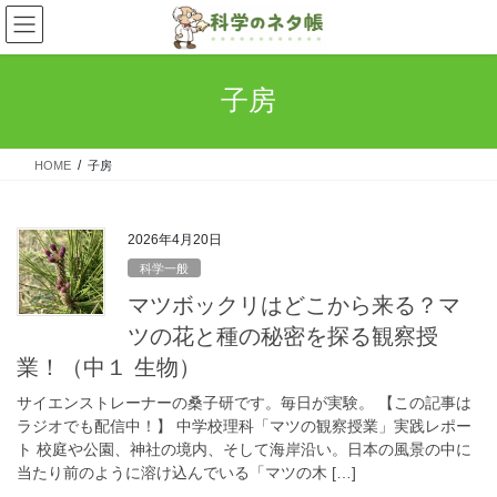
コ
ナ
ン
ビ
テ
ゲ
ン
ー
子房
ツ
シ
へ
ョ
ス
ン
HOME
子房
キ
に
ッ
移
プ
動
2026年4月20日
科学一般
マツボックリはどこから来る？マ
ツの花と種の秘密を探る観察授
業！（中１ 生物）
サイエンストレーナーの桑子研です。毎日が実験。 【この記事は
ラジオでも配信中！】 中学校理科「マツの観察授業」実践レポー
ト 校庭や公園、神社の境内、そして海岸沿い。日本の風景の中に
当たり前のように溶け込んでいる「マツの木 […]