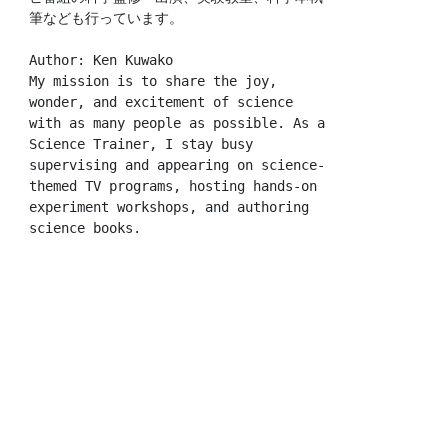
筆なども行っています。
Author: Ken Kuwako
My mission is to share the joy, 
wonder, and excitement of science 
with as many people as possible. As a 
Science Trainer, I stay busy 
supervising and appearing on science-
themed TV programs, hosting hands-on 
experiment workshops, and authoring 
science books.