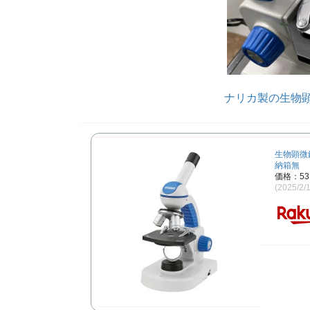
ナリカ製の生物顕
生物顕微鏡 
納箱無
価格：53
(2025/2