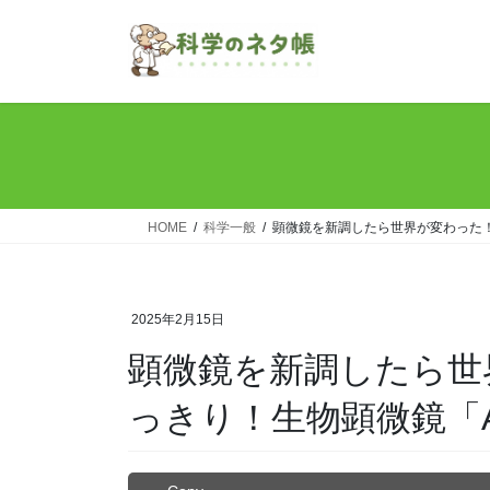
コ
ナ
ン
ビ
テ
ゲ
ン
ー
ツ
シ
へ
ョ
ス
ン
キ
に
ッ
移
HOME
科学一般
顕微鏡を新調したら世界が変わった！
プ
動
2025年2月15日
顕微鏡を新調したら世
っきり！生物顕微鏡「