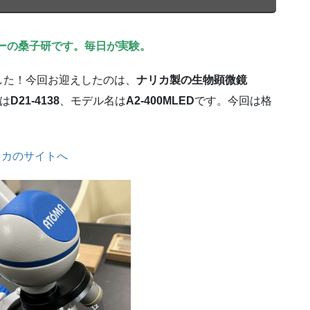
ーの桑子研です。毎日が実験。
した！今回お迎えしたのは、
ナリカ製の生物顕微鏡
は
D21-4138
、モデル名は
A2-400MLED
です。今回は格
リカのサイトへ