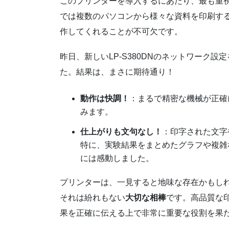
このプリンターを導入するにあたり、最も重
では複数のパソコンから様々な資料を印刷す
作してくれることが不可欠です。
昨日、新しいLP-S380DNのネットワーク
た。結果は、まさに期待通り！
動作は快調！
：まるで精密な機械が正確
みます。
仕上がりも文句なし！
：印字された文字
特に、実験結果をまとめたグラフや複雑
には感動しました。
プリンターは、一見すると地味な存在かもし
それは紛れもない
大切な相棒
です。高品質な
果を正確に伝える上で非常に重要な役割を果