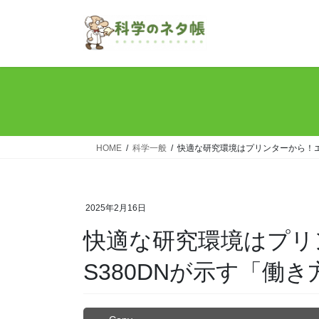
コ
ナ
ン
ビ
テ
ゲ
ン
ー
ツ
シ
へ
ョ
ス
ン
キ
に
ッ
移
HOME
科学一般
快適な研究環境はプリンターから！エプ
プ
動
2025年2月16日
快適な研究環境はプリ
S380DNが示す「働