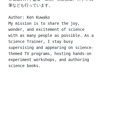
筆なども行っています。
Author: Ken Kuwako
My mission is to share the joy, 
wonder, and excitement of science 
with as many people as possible. As a 
Science Trainer, I stay busy 
supervising and appearing on science-
themed TV programs, hosting hands-on 
experiment workshops, and authoring 
science books.