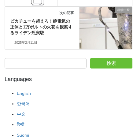
科学一般
次の記事
ピカチューを超えろ！静電気の
正体と1万ボルトの火花を観察す
るライデン瓶実験
2025年2月11日
検索
Languages
English
한국어
中文
हिन्दी
Suomi