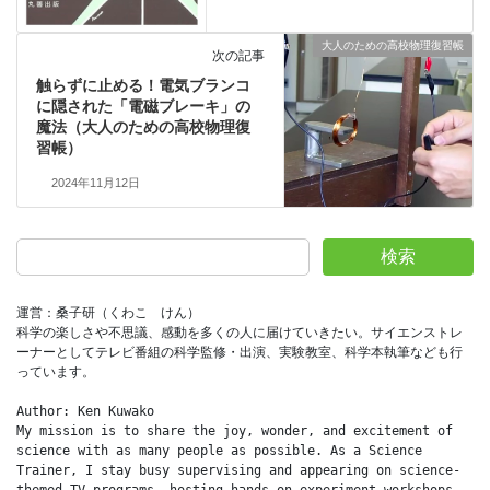
大人のための高校物理復習帳
次の記事
触らずに止める！電気ブランコ
に隠された「電磁ブレーキ」の
魔法（大人のための高校物理復
習帳）
2024年11月12日
検索
運営：桑子研（くわこ　けん）
科学の楽しさや不思議、感動を多くの人に届けていきたい。サイエンストレ
ーナーとしてテレビ番組の科学監修・出演、実験教室、科学本執筆なども行
っています。
Author: Ken Kuwako
My mission is to share the joy, wonder, and excitement of 
science with as many people as possible. As a Science 
Trainer, I stay busy supervising and appearing on science-
themed TV programs, hosting hands-on experiment workshops, 