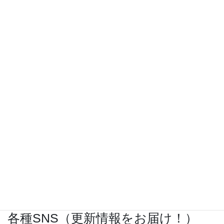
『きめる!共通テスト 物理基礎 改訂版』（学研）… 高校物
理の参考書です。イラストを多くしてイメージが持てるよう
に描きました。授業についていけない、物理が苦手、そんな
生徒におすすめです。
特設サイト
はこちら。
各種SNS（更新情報をお届け！）