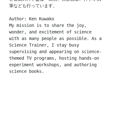
筆なども行っています。
Author: Ken Kuwako
My mission is to share the joy, 
wonder, and excitement of science 
with as many people as possible. As a 
Science Trainer, I stay busy 
supervising and appearing on science-
themed TV programs, hosting hands-on 
experiment workshops, and authoring 
science books.