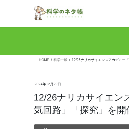
コ
ナ
ン
ビ
テ
ゲ
ン
ー
ツ
シ
へ
ョ
ス
ン
キ
に
ッ
移
HOME
科学一般
12/26ナリカサイエンスアカデミ
プ
動
2024年12月29日
12/26ナリカサイエ
気回路」「探究」を開