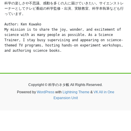
科学の楽しさや不思議、感動を多くの人に届けていきたい。サイエンストレ
ーナーとしてテレビ番組の科学監修・出演、実験教室、科学本執筆なども行
っています。
Author: Ken Kuwako
My mission is to share the joy, wonder, and excitement of 
science with as many people as possible. As a Science 
Trainer, I stay busy supervising and appearing on science-
themed TV programs, hosting hands-on experiment workshops, 
and authoring science books.
Copyright © 科学のネタ帳 All Rights Reserved.
Powered by
WordPress
with
Lightning Theme
&
VK All in One
Expansion Unit