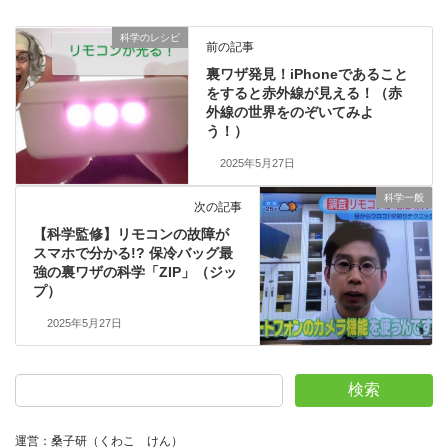
科学のレシピ
前の記事
裏ワザ発見！iPhoneであること
をすると赤外線が見える！（赤
外線の世界をのぞいてみよ
う！）
2025年5月27日
科学一般
次の記事
【科学監修】リモコンの故障が
スマホで分かる!? 保冷バッグ最
強の裏ワザの科学「ZIP」（ジッ
プ）
2025年5月27日
検索
運営：桑子研（くわこ　けん）