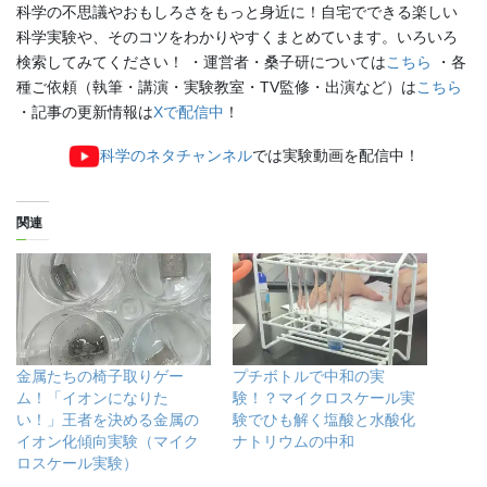
科学の不思議やおもしろさをもっと身近に！自宅でできる楽しい
科学実験や、そのコツをわかりやすくまとめています。いろいろ
検索してみてください！ ・運営者・桑子研については
こちら
・各
種ご依頼（執筆・講演・実験教室・TV監修・出演など）は
こちら
・記事の更新情報は
Xで配信中
！
科学のネタチャンネル
では実験動画を配信中！
関連
金属たちの椅子取りゲー
プチボトルで中和の実
ム！「イオンになりた
験！？マイクロスケール実
い！」王者を決める金属の
験でひも解く塩酸と水酸化
イオン化傾向実験（マイク
ナトリウムの中和
ロスケール実験）