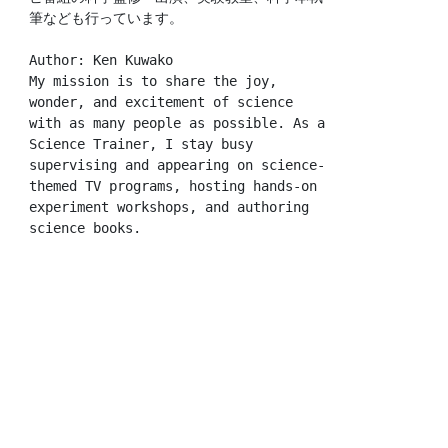
筆なども行っています。
Author: Ken Kuwako
My mission is to share the joy, 
wonder, and excitement of science 
with as many people as possible. As a 
Science Trainer, I stay busy 
supervising and appearing on science-
themed TV programs, hosting hands-on 
experiment workshops, and authoring 
science books.