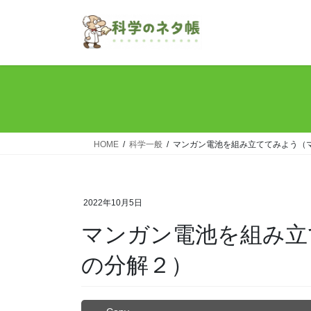
コ
ナ
ン
ビ
テ
ゲ
ン
ー
ツ
シ
へ
ョ
ス
ン
キ
に
ッ
移
HOME
科学一般
マンガン電池を組み立ててみよう（
プ
動
2022年10月5日
マンガン電池を組み立
の分解２）