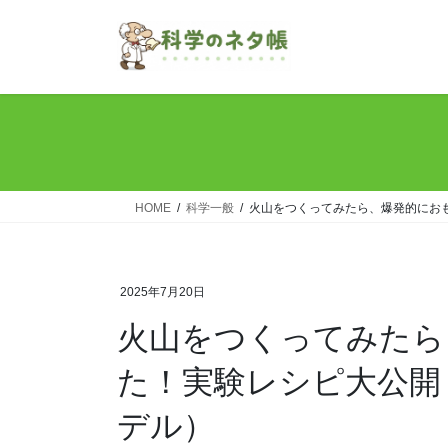
コ
ナ
ン
ビ
テ
ゲ
ン
ー
ツ
シ
へ
ョ
ス
ン
キ
に
ッ
移
HOME
科学一般
火山をつくってみたら、爆発的にお
プ
動
2025年7月20日
火山をつくってみたら
た！実験レシピ大公開
デル）