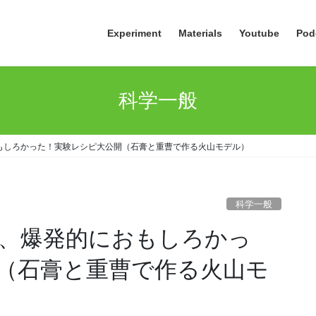
Experiment
Materials
Youtube
Pod
科学一般
もしろかった！実験レシピ大公開（石膏と重曹で作る火山モデル）
科学一般
、爆発的におもしろかっ
（石膏と重曹で作る火山モ