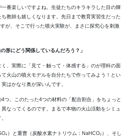
が一番楽しいですよね。生徒たちのキラキラした目の輝
たち教師も嬉しくなります。先日まで教育実習生だった
ですが、そこで行った
噴火実験が、まさに探究心を刺激
山の形にどう関係しているんだろう？」
なく、実際に「見て・触って・体感する」のが理科の面
って火山の噴火モデルを自分たちで作ってみよう！とい
、実はかなり奥が深いんです。
4つ。このたった4つの材料の「配合割合」をちょっと
く異なってくるのです。まるで本物の火山活動をシミュ
す。
O₄）と重曹（炭酸水素ナトリウム：NaHCO₃）、そし