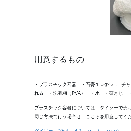
用意するもの
・プラスチック容器 ・石膏１０g×２ ← チ
れる ・洗濯糊（PVA） ・水 ・薬さじ 
プラスチック容器については、ダイソーで売
同じ方法で行う場合は、こちらを用意してく
ダイソー 70ml ４P 丸 ミニパック