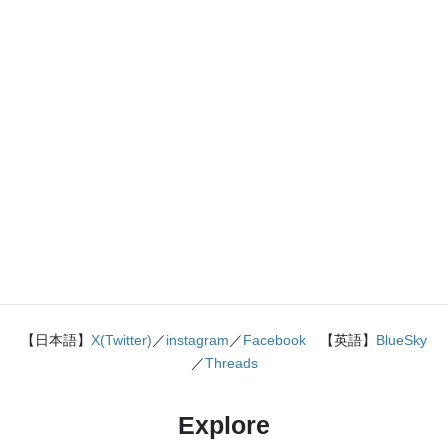
理の参考書です。イラストを多くしてイメージが持てるよう
に描きました。授業についていけない、物理が苦手、そんな
生徒におすすめです。
特設サイト
はこちら。
各種SNS（更新情報をお届け！）
【日本語】
X(Twitter)
／
instagram
／
Facebook
【英語】
BlueSky
／
Threads
Explore