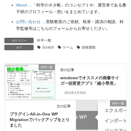
About
…「科学のネタ帳」のコンセプトや、運営者である桑
子研のプロフィール・想いをまとめています。
お問い合わせ
…実験教室のご依頼、執筆・講演の相談、科
学監修等はこちらのフォームからお寄せください。
科学一般
カテゴリー
Scratch
ゲーム
放物運動
タグ
科学一般
前の記事
windowsでオススメの画像サイ
ズ一括変更アプリ「縮小専用」
2022年1月26日
科学一般
次の記事
プラグインAll-in-One WP
Migrationでバックアップをとり
ました