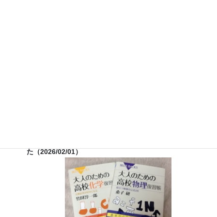
７月３０日（水）科学監修「
TIF presents ONE SONG
FES
」（フジテレビ） 26:15~27:15
12月26日（土）
ナリカサイエンスアカデミー（教員向け
実験講習会）開催
書籍
のお知らせ
『大人のための高校物理復習帳』（講談社）…一般向けに日
常の物理について公式を元に紐解きました。
特設サイト
では
実験を多数紹介しています。
※増刷がかかり６刷となりまし
た（2026/02/01）