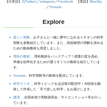
【日本語】
X(Twitter)
／
instagram
／
Facebook
【英語】
BlueSky
／
Threads
Explore
楽しい実験
…お子さんと一緒に夢中になれるイチオシの科学
実験を多数紹介しています。また、高校物理の理解を深める
ための動画教材も用意しました。
理科の教材
… 理科教師をバックアップ！授業の質を高め、
準備を効率化するための選りすぐりの教材を紹介していま
す。
Youtube
…科学実験等の動画を配信しています。
科学ラジオ
…科学トピックをほぼ毎日配信中！AI技術を駆
使して作成した「耳で楽しむ科学」をお届けします。
講演
…全国各地で実験講習会・サイエンスショー等を行っ
ています。